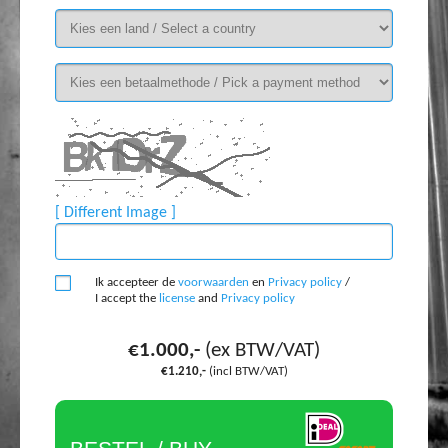
[ Different Image ]
Ik accepteer de
voorwaarden
en
Privacy policy
/
I accept the
license
and
Privacy policy
€1.000,-
(ex BTW/VAT)
€1.210,-
(incl BTW/VAT)